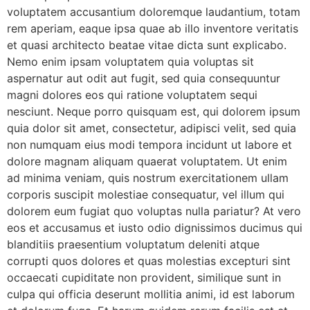
voluptatem accusantium doloremque laudantium, totam
rem aperiam, eaque ipsa quae ab illo inventore veritatis
et quasi architecto beatae vitae dicta sunt explicabo.
Nemo enim ipsam voluptatem quia voluptas sit
aspernatur aut odit aut fugit, sed quia consequuntur
magni dolores eos qui ratione voluptatem sequi
nesciunt. Neque porro quisquam est, qui dolorem ipsum
quia dolor sit amet, consectetur, adipisci velit, sed quia
non numquam eius modi tempora incidunt ut labore et
dolore magnam aliquam quaerat voluptatem. Ut enim
ad minima veniam, quis nostrum exercitationem ullam
corporis suscipit molestiae consequatur, vel illum qui
dolorem eum fugiat quo voluptas nulla pariatur? At vero
eos et accusamus et iusto odio dignissimos ducimus qui
blanditiis praesentium voluptatum deleniti atque
corrupti quos dolores et quas molestias excepturi sint
occaecati cupiditate non provident, similique sunt in
culpa qui officia deserunt mollitia animi, id est laborum