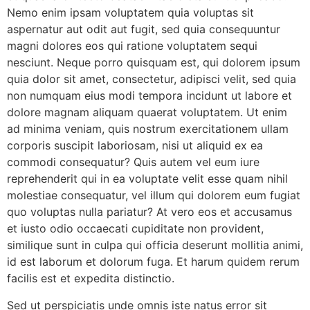
Nemo enim ipsam voluptatem quia voluptas sit
aspernatur aut odit aut fugit, sed quia consequuntur
magni dolores eos qui ratione voluptatem sequi
nesciunt. Neque porro quisquam est, qui dolorem ipsum
quia dolor sit amet, consectetur, adipisci velit, sed quia
non numquam eius modi tempora incidunt ut labore et
dolore magnam aliquam quaerat voluptatem. Ut enim
ad minima veniam, quis nostrum exercitationem ullam
corporis suscipit laboriosam, nisi ut aliquid ex ea
commodi consequatur? Quis autem vel eum iure
reprehenderit qui in ea voluptate velit esse quam nihil
molestiae consequatur, vel illum qui dolorem eum fugiat
quo voluptas nulla pariatur? At vero eos et accusamus
et iusto odio occaecati cupiditate non provident,
similique sunt in culpa qui officia deserunt mollitia animi,
id est laborum et dolorum fuga. Et harum quidem rerum
facilis est et expedita distinctio.
Sed ut perspiciatis unde omnis iste natus error sit