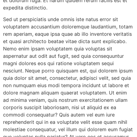
et dolorum fuga. Et harum quidem rerum facilis est et
expedita distinctio.
Sed ut perspiciatis unde omnis iste natus error sit
voluptatem accusantium doloremque laudantium, totam
rem aperiam, eaque ipsa quae ab illo inventore veritatis
et quasi architecto beatae vitae dicta sunt explicabo.
Nemo enim ipsam voluptatem quia voluptas sit
aspernatur aut odit aut fugit, sed quia consequuntur
magni dolores eos qui ratione voluptatem sequi
nesciunt. Neque porro quisquam est, qui dolorem ipsum
quia dolor sit amet, consectetur, adipisci velit, sed quia
non numquam eius modi tempora incidunt ut labore et
dolore magnam aliquam quaerat voluptatem. Ut enim
ad minima veniam, quis nostrum exercitationem ullam
corporis suscipit laboriosam, nisi ut aliquid ex ea
commodi consequatur? Quis autem vel eum iure
reprehenderit qui in ea voluptate velit esse quam nihil
molestiae consequatur, vel illum qui dolorem eum fugiat
quo voluptas nulla pariatur? At vero eos et accusamus