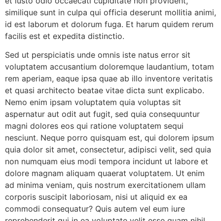
et iusto odio occaecati cupiditate non provident,
similique sunt in culpa qui officia deserunt mollitia animi,
id est laborum et dolorum fuga. Et harum quidem rerum
facilis est et expedita distinctio.
Sed ut perspiciatis unde omnis iste natus error sit
voluptatem accusantium doloremque laudantium, totam
rem aperiam, eaque ipsa quae ab illo inventore veritatis
et quasi architecto beatae vitae dicta sunt explicabo.
Nemo enim ipsam voluptatem quia voluptas sit
aspernatur aut odit aut fugit, sed quia consequuntur
magni dolores eos qui ratione voluptatem sequi
nesciunt. Neque porro quisquam est, qui dolorem ipsum
quia dolor sit amet, consectetur, adipisci velit, sed quia
non numquam eius modi tempora incidunt ut labore et
dolore magnam aliquam quaerat voluptatem. Ut enim
ad minima veniam, quis nostrum exercitationem ullam
corporis suscipit laboriosam, nisi ut aliquid ex ea
commodi consequatur? Quis autem vel eum iure
reprehenderit qui in ea voluptate velit esse quam nihil