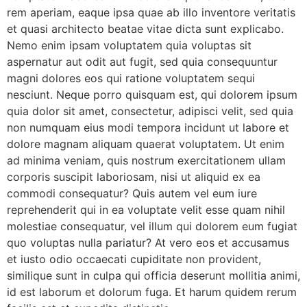
rem aperiam, eaque ipsa quae ab illo inventore veritatis
et quasi architecto beatae vitae dicta sunt explicabo.
Nemo enim ipsam voluptatem quia voluptas sit
aspernatur aut odit aut fugit, sed quia consequuntur
magni dolores eos qui ratione voluptatem sequi
nesciunt. Neque porro quisquam est, qui dolorem ipsum
quia dolor sit amet, consectetur, adipisci velit, sed quia
non numquam eius modi tempora incidunt ut labore et
dolore magnam aliquam quaerat voluptatem. Ut enim
ad minima veniam, quis nostrum exercitationem ullam
corporis suscipit laboriosam, nisi ut aliquid ex ea
commodi consequatur? Quis autem vel eum iure
reprehenderit qui in ea voluptate velit esse quam nihil
molestiae consequatur, vel illum qui dolorem eum fugiat
quo voluptas nulla pariatur? At vero eos et accusamus
et iusto odio occaecati cupiditate non provident,
similique sunt in culpa qui officia deserunt mollitia animi,
id est laborum et dolorum fuga. Et harum quidem rerum