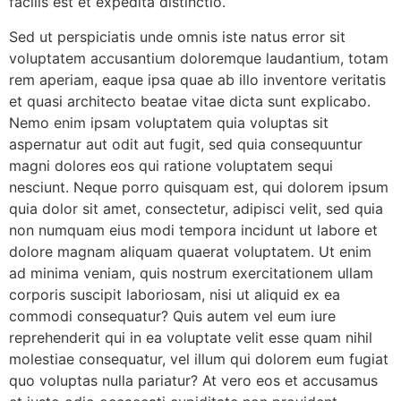
facilis est et expedita distinctio.
Sed ut perspiciatis unde omnis iste natus error sit
voluptatem accusantium doloremque laudantium, totam
rem aperiam, eaque ipsa quae ab illo inventore veritatis
et quasi architecto beatae vitae dicta sunt explicabo.
Nemo enim ipsam voluptatem quia voluptas sit
aspernatur aut odit aut fugit, sed quia consequuntur
magni dolores eos qui ratione voluptatem sequi
nesciunt. Neque porro quisquam est, qui dolorem ipsum
quia dolor sit amet, consectetur, adipisci velit, sed quia
non numquam eius modi tempora incidunt ut labore et
dolore magnam aliquam quaerat voluptatem. Ut enim
ad minima veniam, quis nostrum exercitationem ullam
corporis suscipit laboriosam, nisi ut aliquid ex ea
commodi consequatur? Quis autem vel eum iure
reprehenderit qui in ea voluptate velit esse quam nihil
molestiae consequatur, vel illum qui dolorem eum fugiat
quo voluptas nulla pariatur? At vero eos et accusamus