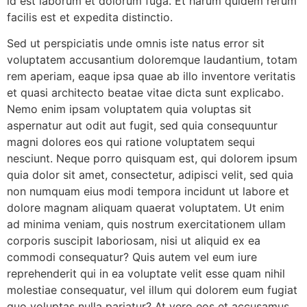
id est laborum et dolorum fuga. Et harum quidem rerum
facilis est et expedita distinctio.
Sed ut perspiciatis unde omnis iste natus error sit
voluptatem accusantium doloremque laudantium, totam
rem aperiam, eaque ipsa quae ab illo inventore veritatis
et quasi architecto beatae vitae dicta sunt explicabo.
Nemo enim ipsam voluptatem quia voluptas sit
aspernatur aut odit aut fugit, sed quia consequuntur
magni dolores eos qui ratione voluptatem sequi
nesciunt. Neque porro quisquam est, qui dolorem ipsum
quia dolor sit amet, consectetur, adipisci velit, sed quia
non numquam eius modi tempora incidunt ut labore et
dolore magnam aliquam quaerat voluptatem. Ut enim
ad minima veniam, quis nostrum exercitationem ullam
corporis suscipit laboriosam, nisi ut aliquid ex ea
commodi consequatur? Quis autem vel eum iure
reprehenderit qui in ea voluptate velit esse quam nihil
molestiae consequatur, vel illum qui dolorem eum fugiat
quo voluptas nulla pariatur? At vero eos et accusamus