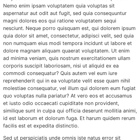
Nemo enim ipsam voluptatem quia voluptas sit
aspernatur aut odit aut fugit, sed quia consequuntur
magni dolores eos qui ratione voluptatem sequi
nesciunt. Neque porro quisquam est, qui dolorem ipsum
quia dolor sit amet, consectetur, adipisci velit, sed quia
non numquam eius modi tempora incidunt ut labore et
dolore magnam aliquam quaerat voluptatem. Ut enim
ad minima veniam, quis nostrum exercitationem ullam
corporis suscipit laboriosam, nisi ut aliquid ex ea
commodi consequatur? Quis autem vel eum iure
reprehenderit qui in ea voluptate velit esse quam nihil
molestiae consequatur, vel illum qui dolorem eum fugiat
quo voluptas nulla pariatur? At vero eos et accusamus
et iusto odio occaecati cupiditate non provident,
similique sunt in culpa qui officia deserunt mollitia animi,
id est laborum et dolorum fuga. Et harum quidem rerum
facilis est et expedita distinctio.
Sed ut perspiciatis unde omnis iste natus error sit