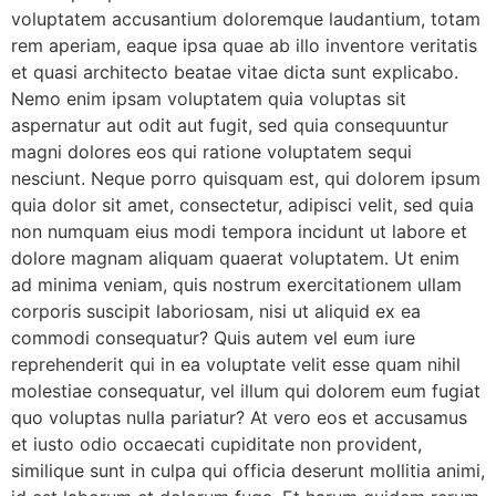
voluptatem accusantium doloremque laudantium, totam
rem aperiam, eaque ipsa quae ab illo inventore veritatis
et quasi architecto beatae vitae dicta sunt explicabo.
Nemo enim ipsam voluptatem quia voluptas sit
aspernatur aut odit aut fugit, sed quia consequuntur
magni dolores eos qui ratione voluptatem sequi
nesciunt. Neque porro quisquam est, qui dolorem ipsum
quia dolor sit amet, consectetur, adipisci velit, sed quia
non numquam eius modi tempora incidunt ut labore et
dolore magnam aliquam quaerat voluptatem. Ut enim
ad minima veniam, quis nostrum exercitationem ullam
corporis suscipit laboriosam, nisi ut aliquid ex ea
commodi consequatur? Quis autem vel eum iure
reprehenderit qui in ea voluptate velit esse quam nihil
molestiae consequatur, vel illum qui dolorem eum fugiat
quo voluptas nulla pariatur? At vero eos et accusamus
et iusto odio occaecati cupiditate non provident,
similique sunt in culpa qui officia deserunt mollitia animi,